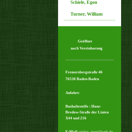
Schiele, Egon
Turner, William
Geöffnet
nach Vereinbarung
Fremersbergstraße 46
76530 Baden-Baden
Anfahrt:
Bushaltestelle : Hans-
Bredow-Straße der Linien
X44 und 216
E-Mail:
stefan_mast@web.de