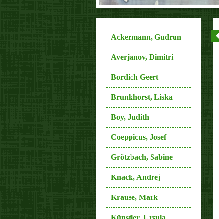
Ackermann, Gudrun
Averjanov, Dimitri
Bordich Geert
Brunkhorst, Liska
Boy, Judith
Coeppicus, Josef
Grötzbach, Sabine
Knack, Andrej
Krause, Mark
Künstler, Ursula